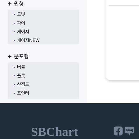
원형
도넛
파이
게이지
게이지NEW
분포형
버블
플롯
산점도
포인터
히트맵
매트릭스
트리맵
SBChart
워드클라우드
온톨로지