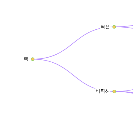
픽션
책
비픽션