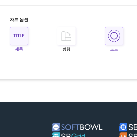
차트 옵션
제목
방향
노드