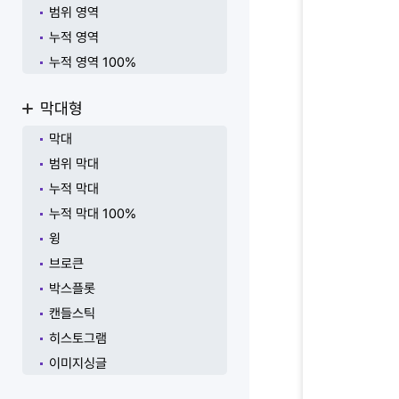
범위 영역
누적 영역
누적 영역 100%
막대형
막대
범위 막대
누적 막대
누적 막대 100%
윙
브로큰
박스플롯
캔들스틱
히스토그램
이미지싱글