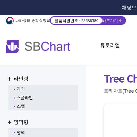
채팅으
물품식별번호 : 23688380
바로가기
튜토리얼
Tree C
라인형
라인
트리 차트(Tre
스플라인
스탭
영역형
영역