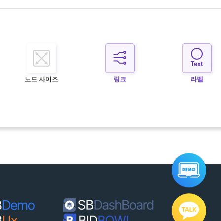
노드 사이즈
링크
라벨
통합데모
바
기술문의