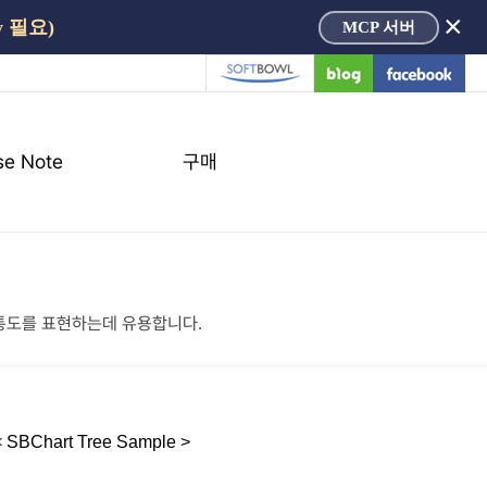
×
y 필요)
MCP 서버
se Note
구매
SBChart 기
존홈페이지
바로가기
 계통도를 표현하는데 유용합니다.
< SBChart Tree Sample >