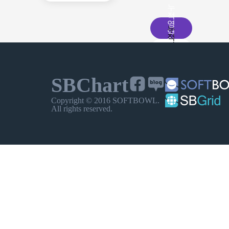
누
적
영
누
역
적
차
막
이
트
대
미
차
지
트
싱
SBChart
글
차
트
지
Copyright © 2016 SOFTBOWL.
도
All rights reserved.
게
차
이
트
지
New
포
차
인
트
터
차
트