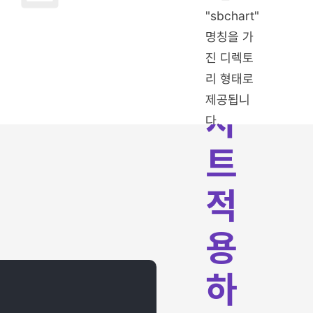
"sbchart"
명칭을 가
진 디렉토
리 형태로
제공됩니
차
다.
기본 형태
트
를 원하는
위치에 세
적
팅 후 차트
제작을 바
용
로 시작해
보세요!
하