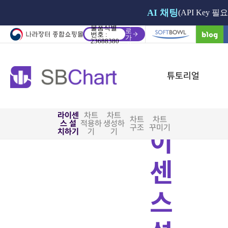
AI 채팅
(API Key 필요
바
물품식별
로
번호 :
가
23688380
기
튜토리얼
라
라이센
차트
차트
차트
차트
스 설
적용하
생성하
이
구조
꾸미기
치하기
기
기
센
스