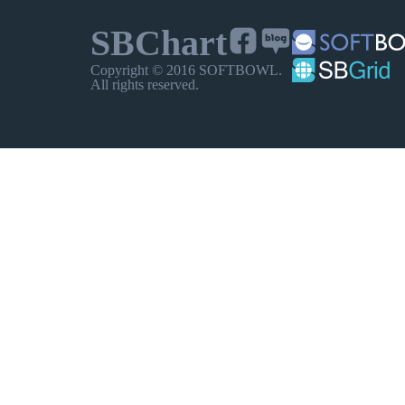
선버스트
SBChart
벨(정규분포)
Copyright © 2016 SOFTBOWL.
All rights reserved.
결합형
바+버블+라인
확장형
지도
북한지도
심전도
기타
트리
트리 레디얼
간트
레이더