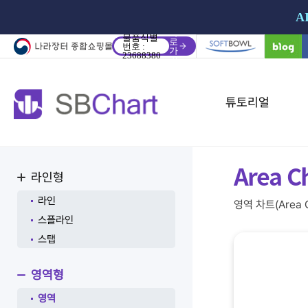
A
바
물품식별
로
번호 :
가
23688380
기
튜토리얼
Area C
라인형
라인
영역 차트(Are
스플라인
스탭
영역형
영역