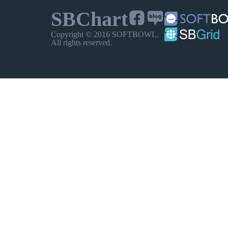
선버스트
SBChart
벨(정규분포)
Copyright © 2016 SOFTBOWL.
All rights reserved.
결합형
바+버블+라인
확장형
지도
북한지도
심전도
기타
트리
트리 레디얼
간트
레이더