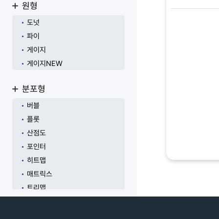
원형
도넛
파이
게이지
게이지NEW
분포형
버블
플롯
산점도
포인터
히트맵
매트릭스
트리맵
워드클라우드
온톨로지