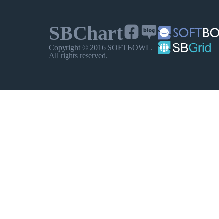
선버스트
벨(정규분포)
SBChart
Copyright © 2016 SOFTBOWL.
결합형
All rights reserved.
바+버블+라인
확장형
지도
북한지도
심전도
기타
트리
트리 레디얼
간트
레이더