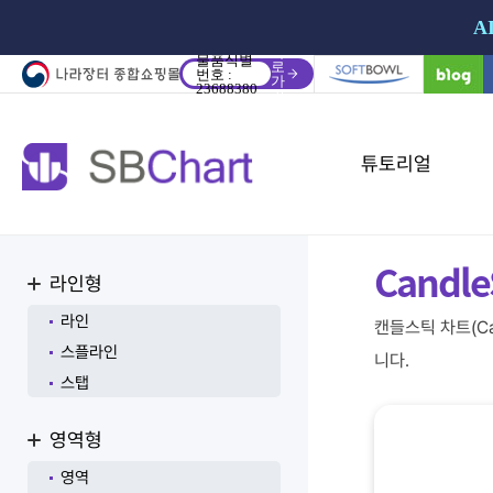
A
바
물품식별
로
번호 :
가
23688380
기
튜토리얼
Candl
라인형
라인
캔들스틱 차트(C
스플라인
니다.
스탭
영역형
영역