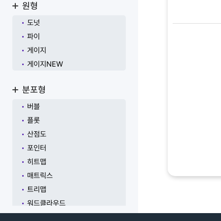
원형
도넛
파이
게이지
게이지NEW
분포형
버블
플롯
산점도
포인터
히트맵
매트릭스
트리맵
워드클라우드
온톨로지